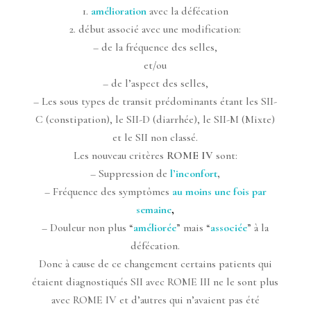
1.
amélioration
avec la défécation
2. début associé avec une modification:
– de la fréquence des selles,
et/ou
– de l’aspect des selles,
– Les sous types de transit prédominants étant les SII-
C (constipation), le SII-D (diarrhée), le SII-M (Mixte)
et le SII non classé.
Les nouveau critères
ROME IV
sont:
– Suppression de
l’inconfort
,
– Fréquence des symptômes
au moins une fois par
semaine
,
– Douleur non plus “
améliorée
” mais “
associée
” à la
défécation.
Donc à cause de ce changement certains patients qui
étaient diagnostiqués SII avec ROME III ne le sont plus
avec ROME IV et d’autres qui n’avaient pas été