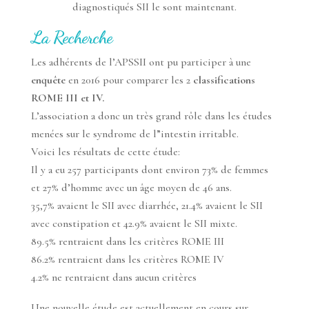
diagnostiqués SII le sont maintenant.
La Recherche
Les adhérents de l’APSSII ont pu participer à une
enquête
en 2016 pour comparer les 2
classifications
ROME III et IV.
L’association a donc un très grand rôle dans les études
menées sur le syndrome de l”intestin irritable.
Voici les résultats de cette étude:
Il y a eu 257 participants dont environ 73% de femmes
et 27% d’homme avec un âge moyen de 46 ans.
35,7% avaient le SII avec diarrhée, 21.4% avaient le SII
avec constipation et 42.9% avaient le SII mixte.
89.5% rentraient dans les critères ROME III
86.2% rentraient dans les critères ROME IV
4.2% ne rentraient dans aucun critères
Une nouvelle étude est actuellement en cours sur