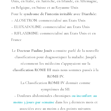
Unis, en Italie, en Autriche, en Irlande, en Allemagne,
en Belgique, en Suisse et au Royaume Unis
Pour le
syndrome de l’intestin irritable avec Diarrhée:
– ALOSETRON: commercialisé aux Etats Unis
– ELUXADOLINE: commercialisé aux Etats Unis
– RIFLAXIMINE: commercialisé aux Etats Unis et en
France
Le
Docteur Pauline Jouët
a ensuite parlé de la nouvelle
classification pour diagnostiquer la maladie. Jusqu’à
récemment les médecins s’appuyaient sur la
classification ROME III
mais nous sommes passés à la
ROME IV.
La Classification
ROME IV
donnait comme
symptômes du SII:
– Douleurs abdominales chroniques
ou inconfort
:
au
moins 3 jours par semaine
dans les 3 derniers mois et
associées avec au moins 2 des points suivants: