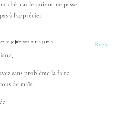
marché, car le quinoa ne passe
pas à l’apprécier.
ler
on 30 juin 2022 at 11 h 35 min
Reply
iane,
vez sans problème la faire
cous de maïs.
ée