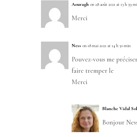
Aouragh
on 28 août 2021 at 13 h 39 m
Merci
Ness
on 18 mai 2021 at 14 h 30 min
Pouvez-vous me préciser 
faire tremper le
Merci
Blanche Vidal So
Bonjour Ness