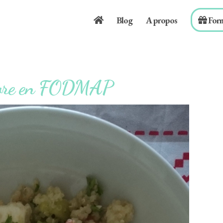
Blog
A propos
For
auvre en FODMAP