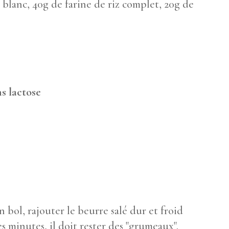
z blanc, 40g de farine de riz complet, 20g de
s lactose
é
n bol, rajouter le beurre salé dur et froid
 minutes, il doit rester des "grumeaux".