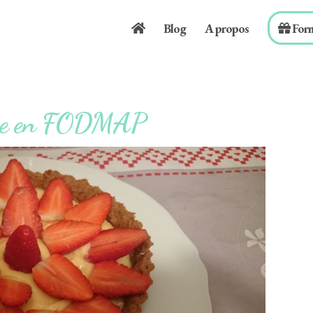
Blog
A propos
For
uvre en FODMAP