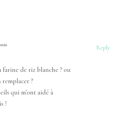
6 min
Reply
 farine de riz blanche ? ou
a remplacer ?
eils qui m’ont aidé à
s !