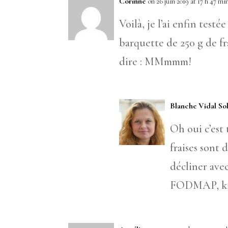
Corinne
on 26 juin 2019 at 17 h 47 mi
Voilà, je l’ai enfin testé
barquette de 250 g de fra
dire : MMmmm!
Blanche Vidal So
Oh oui c’est
fraises sont 
décliner avec
FODMAP, ki