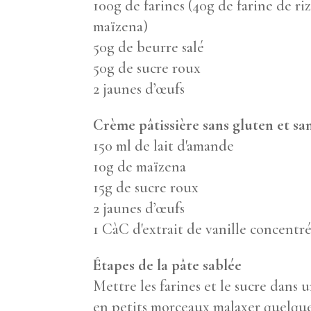
100g de farines (40g de farine de ri
maïzena)
50g de beurre salé
50g de sucre roux
2 jaunes d’œufs
Crème pâtissière sans gluten et san
150 ml de lait d'amande
10g de maïzena
15g de sucre roux
2 jaunes d’œufs
1 CàC d'extrait de vanille concentr
Étapes de la pâte sablée
Mettre les farines et le sucre dans u
en petits morceaux malaxer quelques