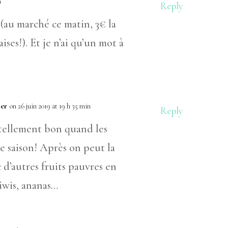
n
Reply
e (au marché ce matin, 3€ la
ises!). Et je n’ai qu’un mot à
ler
on 26 juin 2019 at 19 h 35 min
Reply
 tellement bon quand les
de saison! Après on peut la
 d’autres fruits pauvres en
wis, ananas…