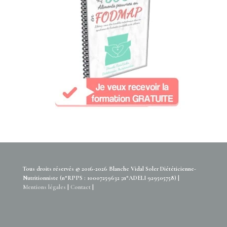
Tous droits réservés © 2016-2026 Blanche Vidal Soler Diététicienne-
Nutritionniste (n°RPPS : 10007259632 ;n°ADELI 929505758) |
Mentions légales
|
Contact
|