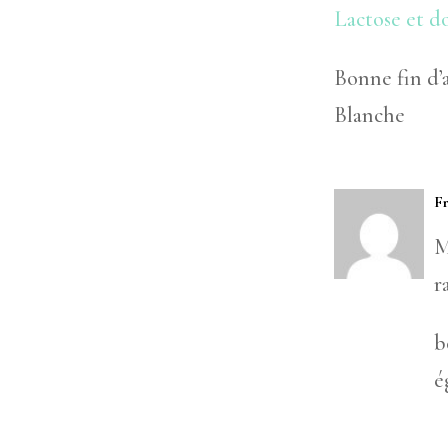
Lactose et
Bonne fin d’
Blanche
F
M
r
b
é