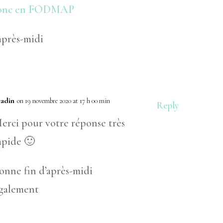
 donc en FODMAP
après-midi
radin
on 19 novembre 2020 at 17 h 00 min
Reply
erci pour votre réponse très
apide 🙂
onne fin d’après-midi
galement