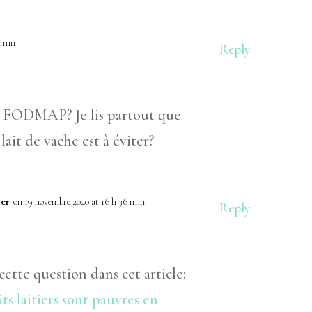
0 min
Reply
en FODMAP? Je lis partout que
lait de vache est à éviter?
ler
on 19 novembre 2020 at 16 h 36 min
Reply
cette question dans cet article:
ts laitiers sont pauvres en