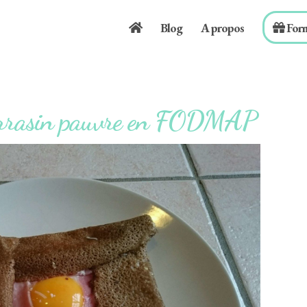
Blog
A propos
For
 sarrasin pauvre en FODMAP